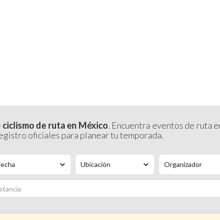
INICIO
CAL
IO DE CICLISMO DE 
 ciclismo de ruta en México
. Encuentra eventos de ruta en
registro oficiales para planear tu temporada.
Fecha
Ubicación
Organizador