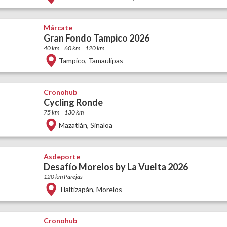
Márcate
Gran Fondo Tampico 2026
40 km
60 km
120 km
Tampico
,
Tamaulipas
Cronohub
Cycling Ronde
75 km
130 km
Mazatlán
,
Sinaloa
Asdeporte
Desafío Morelos by La Vuelta 2026
120 km Parejas
Tlaltizapán
,
Morelos
Cronohub