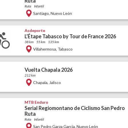
Ruta
Ruta
Infantil
Santiago
,
Nuevo León
Asdeporte
L’Étape Tabasco by Tour de France 2026
38 km
55 km
135 km
Villahermosa
,
Tabasco
Vuelta Chapala 2026
212 km
Chapala
,
Jalisco
MTB Enduro
Serial Regiomontano de Ciclismo San Pedro
Ruta
Ruta
Infantil
San Pedro Garza García
,
Nuevo León