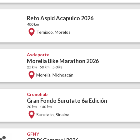
Reto Aspid Acapulco 2026
400 km
Temixco
,
Morelos
Asdeporte
Morelia Bike Marathon 2026
25 km
50 km
E-Bike
Morelia
,
Michoacán
Cronohub
Gran Fondo Surutato 6a Edición
70 km
140 km
Surutato
,
Sinaloa
GFNY