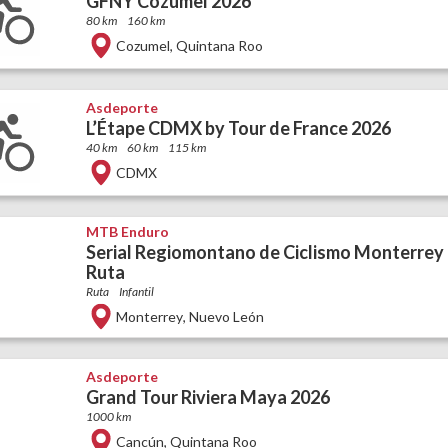
GFNY Cozumel 2026
80 km
160 km
Cozumel
,
Quintana Roo
Asdeporte
L’Étape CDMX by Tour de France 2026
40 km
60 km
115 km
CDMX
MTB Enduro
Serial Regiomontano de Ciclismo Monterrey
Ruta
Ruta
Infantil
Monterrey
,
Nuevo León
Asdeporte
Grand Tour Riviera Maya 2026
1000 km
Cancún
,
Quintana Roo