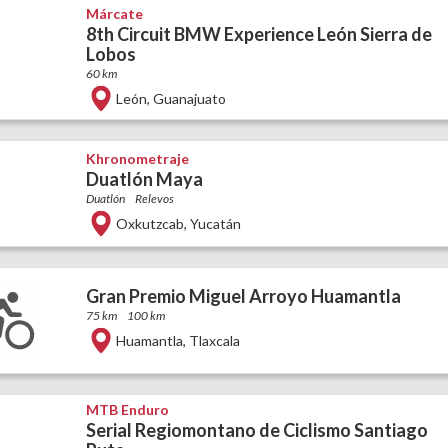
Márcate
8th Circuit BMW Experience León Sierra de
Lobos
60 km
León
,
Guanajuato
Khronometraje
Duatlón Maya
Duatlón
Relevos
Oxkutzcab
,
Yucatán
Gran Premio Miguel Arroyo Huamantla
75 km
100 km
Huamantla
,
Tlaxcala
MTB Enduro
Serial Regiomontano de Ciclismo Santiago