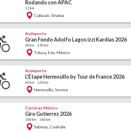
Rodando con APAC
12 km
Culiacán
,
Sinaloa
Asdeporte
Gran Fondo Adolfo Lagos izzi Kardias 2026
80 km
130 km
Toluca
,
Edo. México
Asdeporte
L’Étape Hermosillo by Tour de France 2026
60 km
120 km
Hermosillo
,
Sonora
Carreras México
Giro Gutierrez 2026
100 km
140 km
Sabinas
,
Coahuila