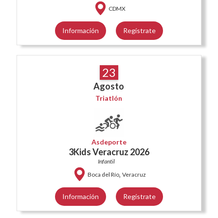
CDMX
Información
Regístrate
23
Agosto
Triatlón
Asdeporte
3Kids Veracruz 2026
Infantil
,
Boca del Río
Veracruz
Información
Regístrate