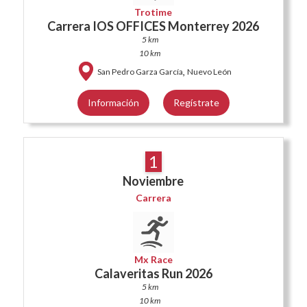
Trotime
Carrera IOS OFFICES Monterrey 2026
5 km
10 km
,
San Pedro Garza García
Nuevo León
Información
Regístrate
1
Noviembre
Carrera
Mx Race
Calaveritas Run 2026
5 km
10 km