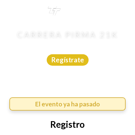
TRI
TOUR
CARRERA PIRMA 21K
Carrera
|
Guanajuato
|
Márcate
|
2/8/2026
Regístrate
El evento ya ha pasado
Registro