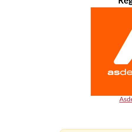
Reg
Asd