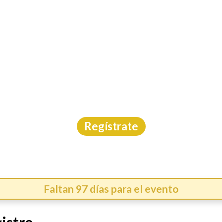
INICIO
CAL
NGO TITAN DESERT M
MTB
|
Durango
|
Asdeporte
|
13/11/2026
Regístrate
Faltan 97 días para el evento