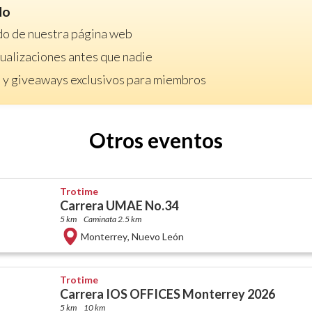
do
do de nuestra página web
ctualizaciones antes que nadie
 y giveaways exclusivos para miembros
Otros eventos
Trotime
Carrera UMAE No.34
5 km
Caminata 2.5 km
Monterrey
,
Nuevo León
Trotime
Carrera IOS OFFICES Monterrey 2026
5 km
10 km