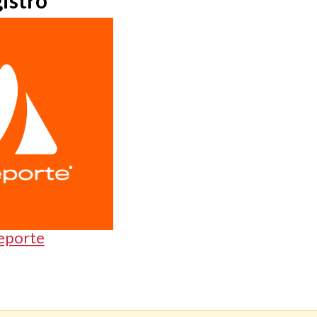
istro
eporte