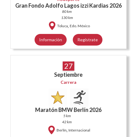
Gran Fondo Adolfo Lagos izzi Kardias 2026
80 km
130 km
,
Toluca
Edo. México
Información
Regístrate
27
Septiembre
Carrera
Maratón BMW Berlín 2026
5 km
42 km
,
Berlín
Internacional