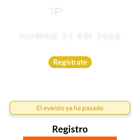
TRI
TOUR
HUMAN 21 KM 2026
Carrera
|
CDMX
|
Asdeporte
|
1/2/2026
Regístrate
El evento ya ha pasado
Registro