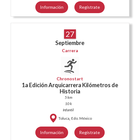
Información
Regístrate
27
Septiembre
Carrera
Chronostart
1a Edición Arquicarrera Kilómetros de
Historia
5 km
10 k
Infantil
,
Toluca
Edo. México
Información
Regístrate