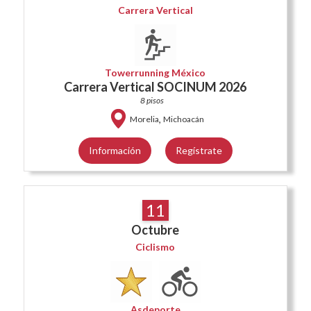
Carrera Vertical
Towerrunning México
Carrera Vertical SOCINUM 2026
8 pisos
,
Morelia
Michoacán
Información
Regístrate
11
Octubre
Ciclismo
Asdeporte