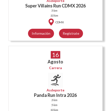
Asdeporte
Super Villains Run CDMX 2026
5 km
10 km
CDMX
Información
Regístrate
16
Agosto
Carrera
Asdeporte
Panda Run Intra 2026
3 km
5 km
10 km