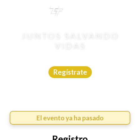
TRI
TOUR
JUNTOS SALVANDO
VIDAS
Carrera
|
Sinaloa
|
Cronohub
|
31/5/2026
Regístrate
El evento ya ha pasado
Registro