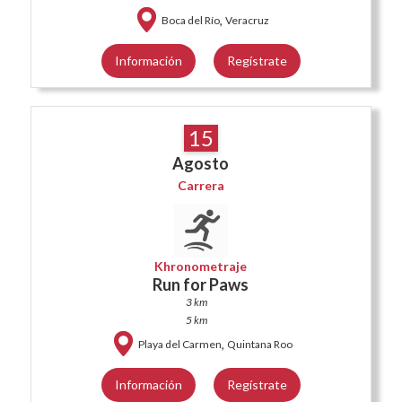
,
Boca del Río
Veracruz
Información
Regístrate
15
Agosto
Carrera
Khronometraje
Run for Paws
3 km
5 km
,
Playa del Carmen
Quintana Roo
Información
Regístrate