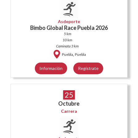
Asdeporte
Bimbo Global Race Puebla 2026
5 km
10 km
Caminata 3 km
,
Puebla
Puebla
Información
Regístrate
25
Octubre
Carrera