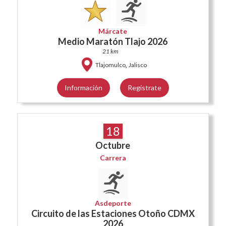
Márcate
Medio Maratón Tlajo 2026
21 km
,
Tlajomulco
Jalisco
Información
Regístrate
18
Octubre
Carrera
Asdeporte
Circuito de las Estaciones Otoño CDMX
2026