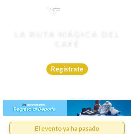
TRI
TOUR
LA RUTA MÁGICA DEL
CAFÉ
Carrera Trail
|
Nayarit
|
Street Running
|
18/1/2026
Regístrate
El evento ya ha pasado