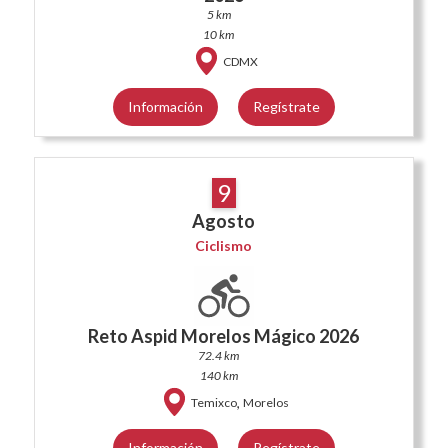
5 km
10 km
CDMX
Información
Regístrate
9
Agosto
Ciclismo
Reto Aspid Morelos Mágico 2026
72.4 km
140 km
,
Temixco
Morelos
Información
Regístrate