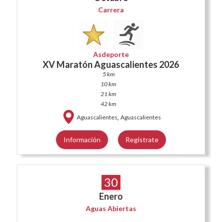
Carrera
Asdeporte
XV Maratón Aguascalientes 2026
5 km
10 km
21 km
42 km
,
Aguascalientes
Aguascalientes
Información
Regístrate
30
Enero
Aguas Abiertas