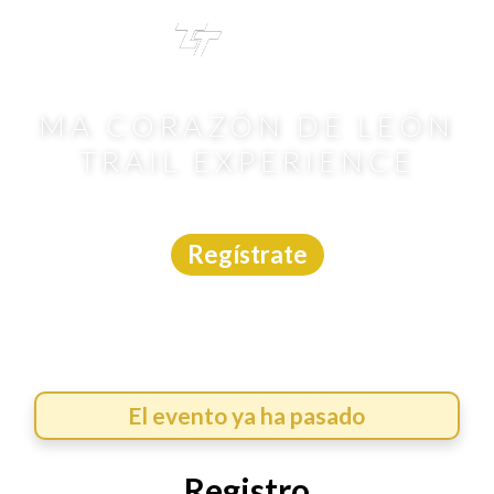
TRI
TOUR
MA CORAZÓN DE LEÓN
TRAIL EXPERIENCE
Carrera Trail
|
Guanajuato
|
Márcate
|
5/7/2026
Regístrate
El evento ya ha pasado
Registro