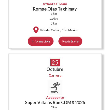
Atlantes Team
Rompe Olas Taxhimay
1 km
2.5 km
5 km
,
Villa del Carbón
Edo. México
Información
Regístrate
25
Octubre
Carrera
Asdeporte
Super Villains Run CDMX 2026
5 km