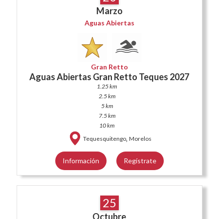
Marzo
Aguas Abiertas
Gran Retto
Aguas Abiertas Gran Retto Teques 2027
1.25 km
2.5 km
5 km
7.5 km
10 km
,
Tequesquitengo
Morelos
Información
Regístrate
25
Octubre