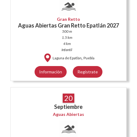
Gran Retto
Aguas Abiertas Gran Retto Epatlán 2027
500 m
1.5 km
4 km
Infantil
,
Laguna de Epatlán
Puebla
Información
Regístrate
20
Septiembre
Aguas Abiertas