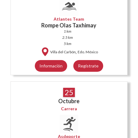
Atlantes Team
Rompe Olas Taxhimay
1 km
2.5 km
5 km
,
Villa del Carbón
Edo. México
Información
Regístrate
25
Octubre
Carrera
Asdeporte