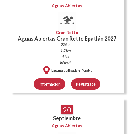
Aguas Abiertas
Gran Retto
Aguas Abiertas Gran Retto Epatlán 2027
500 m
1.5 km
4 km
Infantil
,
Laguna de Epatlán
Puebla
Información
Regístrate
20
Septiembre
Aguas Abiertas