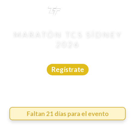
TRI
TOUR
MARATÓN TCS SÍDNEY
2026
Carrera
|
Internacional
|
30/8/2026
Regístrate
Faltan 21 días para el evento