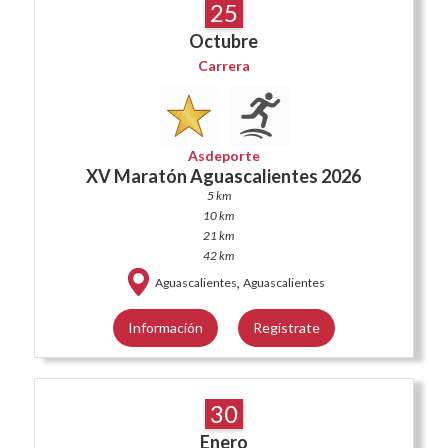
25
Octubre
Carrera
Asdeporte
XV Maratón Aguascalientes 2026
5 km
10 km
21 km
42 km
,
Aguascalientes
Aguascalientes
Información
Regístrate
30
Enero