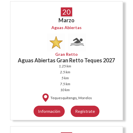
20
Marzo
Aguas Abiertas
Gran Retto
Aguas Abiertas Gran Retto Teques 2027
1.25 km
2.5 km
5 km
7.5 km
10 km
,
Tequesquitengo
Morelos
Información
Regístrate