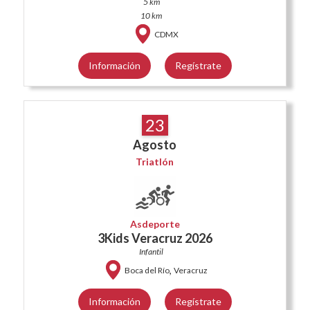
5 km
10 km
CDMX
Información
Regístrate
23
Agosto
Triatlón
Asdeporte
3Kids Veracruz 2026
Infantil
,
Boca del Río
Veracruz
Información
Regístrate