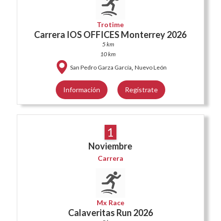
Trotime
Carrera IOS OFFICES Monterrey 2026
5 km
10 km
,
San Pedro Garza García
Nuevo León
Información
Regístrate
1
Noviembre
Carrera
Mx Race
Calaveritas Run 2026