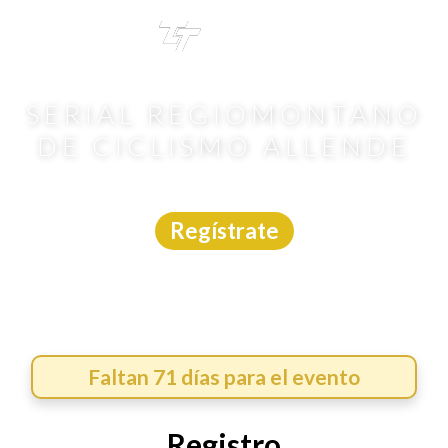
TRI
TOUR
SERIAL REGIOMONTANO
DE CICLISMO ALLENDE
MTB
|
Nuevo León
|
MTB Enduro
|
18/10/2026
Regístrate
Faltan 71 días para el evento
Registro