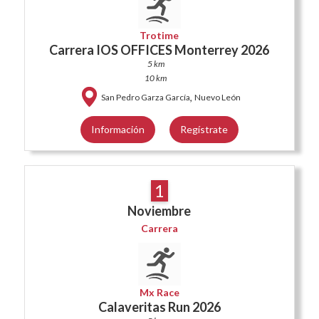
Trotime
Carrera IOS OFFICES Monterrey 2026
5 km
10 km
,
San Pedro Garza García
Nuevo León
Información
Regístrate
1
Noviembre
Carrera
Mx Race
Calaveritas Run 2026