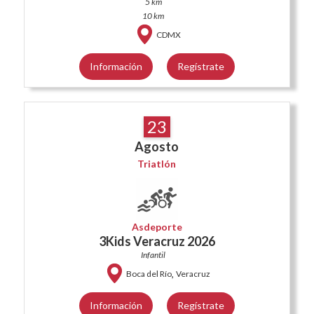
5 km
10 km
CDMX
Información
Regístrate
23
Agosto
Triatlón
Asdeporte
3Kids Veracruz 2026
Infantil
,
Boca del Río
Veracruz
Información
Regístrate