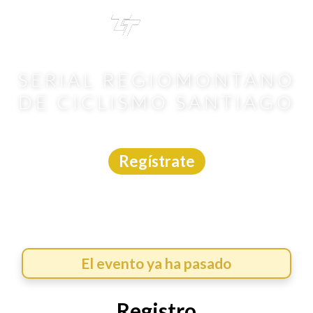
TRI
TOUR
SERIAL REGIOMONTANO
DE CICLISMO SANTIAGO
MTB
|
Nuevo León
|
MTB Enduro
|
26/4/2026
Regístrate
El evento ya ha pasado
Registro