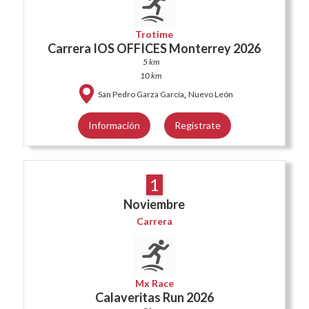
Trotime
Carrera IOS OFFICES Monterrey 2026
5 km
10 km
,
San Pedro Garza García
Nuevo León
Información
Regístrate
1
Noviembre
Carrera
Mx Race
Calaveritas Run 2026