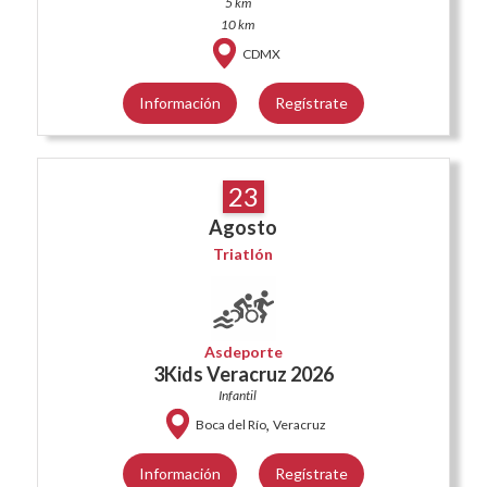
5 km
10 km
CDMX
Información
Regístrate
23
Agosto
Triatlón
Asdeporte
3Kids Veracruz 2026
Infantil
,
Boca del Río
Veracruz
Información
Regístrate