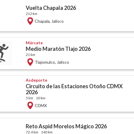
Vuelta Chapala 2026
212 km
Chapala
,
Jalisco
Márcate
Medio Maratón Tlajo 2026
21 km
Tlajomulco
,
Jalisco
Asdeporte
Circuito de las Estaciones Otoño CDMX
2026
5 km
10 km
CDMX
Reto Aspid Morelos Mágico 2026
72.4 km
140 km