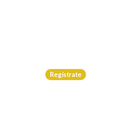
INICIO
CAL
 SWIM & RUN SAN GI
Aguas Abiertas
|
Querétaro
|
4/7/2026
Regístrate