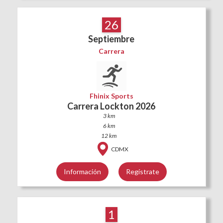
26
Septiembre
Carrera
Fhinix Sports
Carrera Lockton 2026
3 km
6 km
12 km
CDMX
Información
Regístrate
1