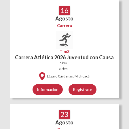
16
Agosto
Carrera
Tim3
Carrera Atlética 2026 Juventud con Causa
5 km
10 km
,
Lázaro Cárdenas
Michoacán
Información
Regístrate
23
Agosto