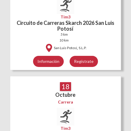
Tim3
Circuito de Carreras Skarch 2026 San Luis
Potosí
5 km
10 km
,
San Luis Potosí
S.L.P.
Información
Regístrate
18
Octubre
Carrera
Tim3