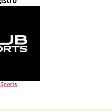
istro
Sports