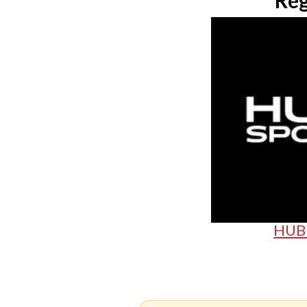
Reg
HUB 