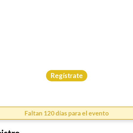
INICIO
CAL
SPLITS 10K GUADALAJ
Carrera
|
Jalisco
|
HUB Sports
|
6/12/2026
Regístrate
Faltan 120 días para el evento