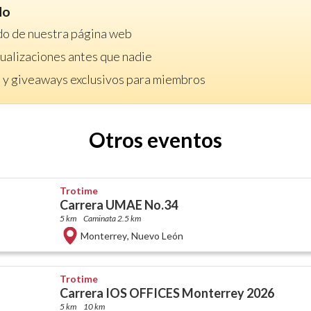
do
do de nuestra página web
ctualizaciones antes que nadie
 y giveaways exclusivos para miembros
Otros eventos
Trotime
Carrera UMAE No.34
5 km
Caminata 2.5 km
Monterrey
,
Nuevo León
Trotime
Carrera IOS OFFICES Monterrey 2026
5 km
10 km