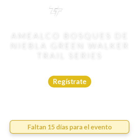
TRI
TOUR
AMEALCO BOSQUES DE
NIEBLA GREEN WALKER
TRAIL SERIES
Carrera Trail
|
Querétaro
|
Carreras México
|
23/8/2026
Regístrate
Faltan 15 días para el evento