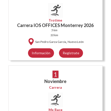
Trotime
Carrera IOS OFFICES Monterrey 2026
5 km
10 km
,
San Pedro Garza García
Nuevo León
Información
Regístrate
1
Noviembre
Carrera
Mx Race