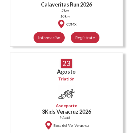
Calaveritas Run 2026
5 km
10 km
CDMX
Información
Regístrate
23
Agosto
Triatlón
Asdeporte
3Kids Veracruz 2026
Infantil
,
Boca del Río
Veracruz