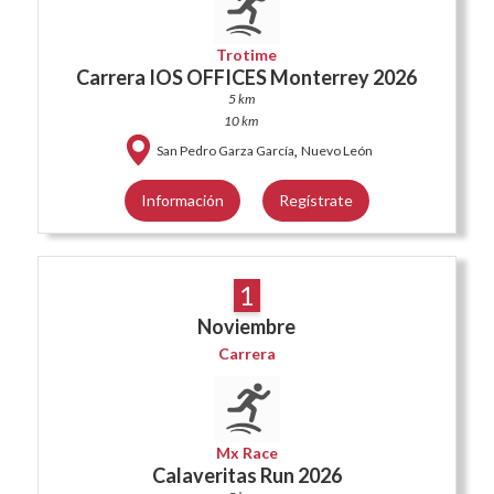
Trotime
Carrera IOS OFFICES Monterrey 2026
5 km
10 km
,
San Pedro Garza García
Nuevo León
Información
Regístrate
1
Noviembre
Carrera
Mx Race
Calaveritas Run 2026