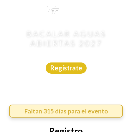
TRI
TOUR
BACALAR AGUAS
ABIERTAS 2027
Aguas Abiertas
|
Quintana Roo
|
Protudec
|
19/6/2027
Regístrate
Faltan 315 días para el evento
Registro