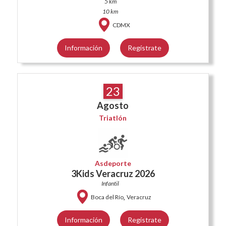
5 km
10 km
CDMX
Información
Regístrate
23
Agosto
Triatlón
Asdeporte
3Kids Veracruz 2026
Infantil
,
Boca del Río
Veracruz
Información
Regístrate