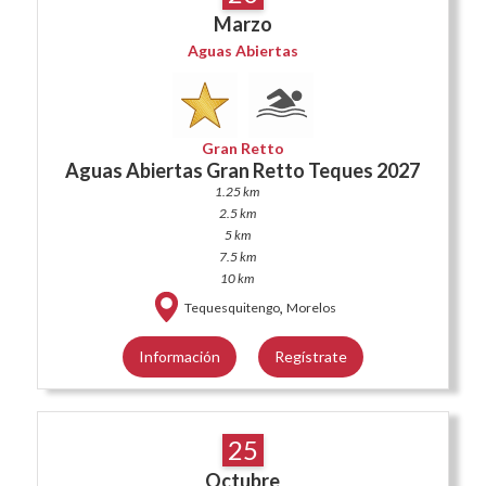
Marzo
Aguas Abiertas
Gran Retto
Aguas Abiertas Gran Retto Teques 2027
1.25 km
2.5 km
5 km
7.5 km
10 km
,
Tequesquitengo
Morelos
Información
Regístrate
25
Octubre