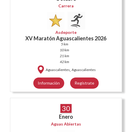
Carrera
Asdeporte
XV Maratón Aguascalientes 2026
5 km
10 km
21 km
42 km
,
Aguascalientes
Aguascalientes
Información
Regístrate
30
Enero
Aguas Abiertas