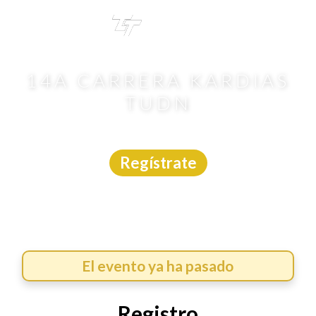
TRI
TOUR
14A CARRERA KARDIAS
TUDN
Carrera
|
CDMX
|
Asdeporte
|
22/3/2026
Regístrate
El evento ya ha pasado
Registro