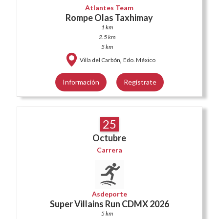
Atlantes Team
Rompe Olas Taxhimay
1 km
2.5 km
5 km
,
Villa del Carbón
Edo. México
Información
Regístrate
25
Octubre
Carrera
Asdeporte
Super Villains Run CDMX 2026
5 km