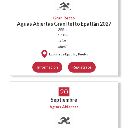
Gran Retto
Aguas Abiertas Gran Retto Epatlán 2027
500 m
1.5 km
4 km
Infantil
,
Laguna de Epatlán
Puebla
Información
Regístrate
20
Septiembre
Aguas Abiertas