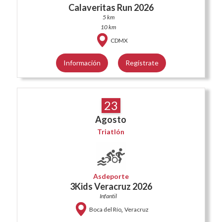
Calaveritas Run 2026
5 km
10 km
CDMX
Información
Regístrate
23
Agosto
Triatlón
Asdeporte
3Kids Veracruz 2026
Infantil
,
Boca del Río
Veracruz