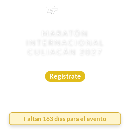
TRI
TOUR
MARATÓN
INTERNACIONAL
CULIACÁN 2027
Carrera
|
Sinaloa
|
Márcate
|
17/1/2027
Regístrate
Faltan 163 días para el evento