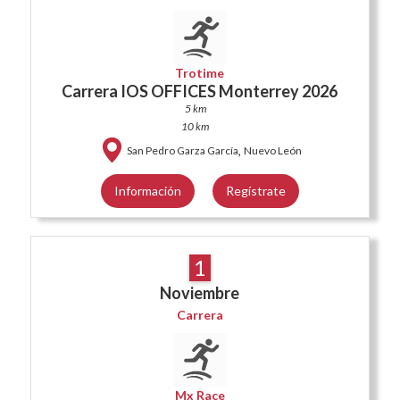
Trotime
Carrera IOS OFFICES Monterrey 2026
5 km
10 km
,
San Pedro Garza García
Nuevo León
Información
Regístrate
1
Noviembre
Carrera
Mx Race